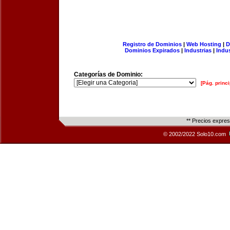
Registro de Dominios
|
Web Hosting
|
D
Dominios Expirados
|
Industrias
|
Indu
Categorías de Dominio:
[Pág. princi
** Precios expre
© 2002/2022 Solo10.com