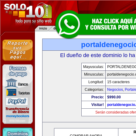
portaldenegoci
El dueño de este dominio lo ha
Mayusculas:
PORTALDENEG
Minusculas:
portaldenegocio
Longitud:
15 caracteres
Categorias:
Negocios
,
Portal
Precio:
$990.00
Visitar!
portaldenegocio
Serán consideradas ofer
R