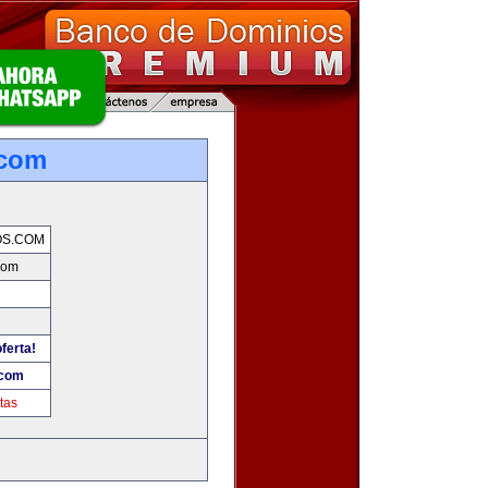
.com
OS.COM
com
ferta!
.com
tas