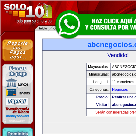
abcnegocios
Vendido!
Mayusculas:
ABCNEGOCI
Minusculas:
abcnegocios.
Longitud:
11 caracteres
Categorias:
Negocios
Precio:
Realizar una o
Visitar!
abcnegocios
Serán consideradas ofer