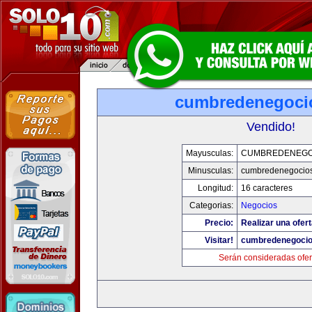
cumbredenegoci
Vendido!
Mayusculas:
CUMBREDENEGO
Minusculas:
cumbredenegocio
Longitud:
16 caracteres
Categorias:
Negocios
Precio:
Realizar una ofert
Visitar!
cumbredenegoci
Serán consideradas ofer